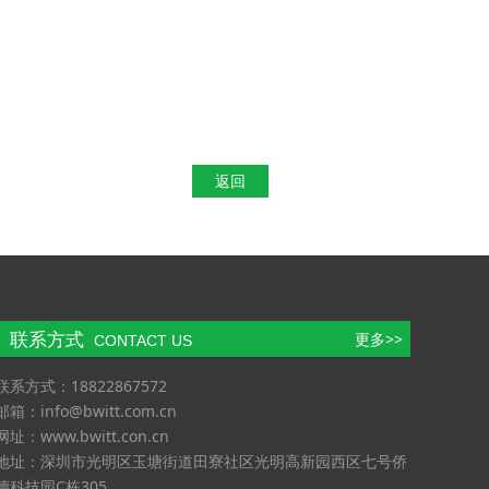
返回
联系方式
更多>>
CONTACT US
联系方式：18822867572
邮箱：info@bwitt.com.cn
网址：www.bwitt.con.cn
地址：深圳市光明区玉塘街道田寮社区光明高新园西区七号侨
德科技园C栋305