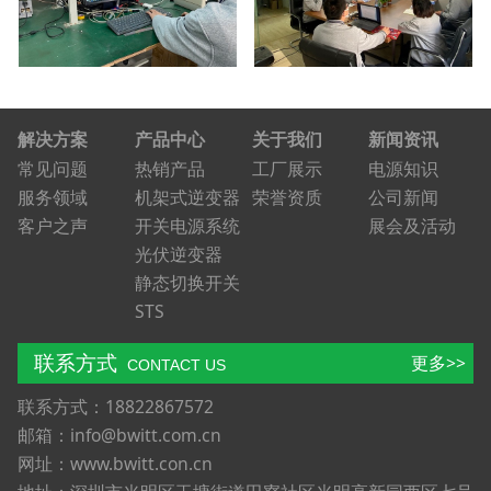
解决方案
产品中心
关于我们
新闻资讯
常见问题
热销产品
工厂展示
电源知识
服务领域
机架式逆变器
荣誉资质
公司新闻
客户之声
开关电源系统
展会及活动
光伏逆变器
静态切换开关
STS
联系方式
更多>>
CONTACT US
联系方式：18822867572
邮箱：info@bwitt.com.cn
网址：www.bwitt.con.cn