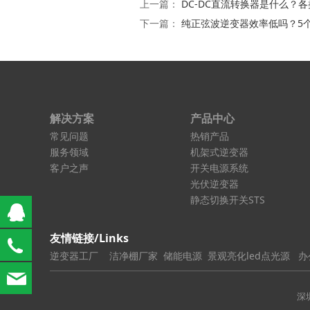
上一篇：
DC-DC直流转换器是什么？
下一篇：
纯正弦波逆变器效率低吗？5
解决方案
产品中心
常见问题
热销产品
服务领域
机架式逆变器
客户之声
开关电源系统
光伏逆变器
静态切换开关STS
钟小姐
友情链接/Links
钟18822867572
逆变器工厂
洁净棚厂家
储能电源
景观亮化led点光源
办
info@bwitt.com.cn
深