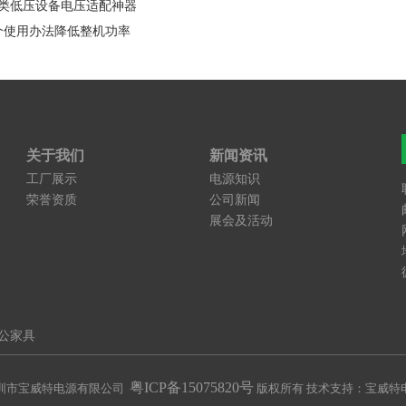
各类低压设备电压适配神器
个使用办法降低整机功率
关于我们
新闻资讯
工厂展示
电源知识
荣誉资质
公司新闻
展会及活动
公家具
圳市宝威特电源有限公司
粤ICP备15075820号
版权所有 技术支持：宝威特