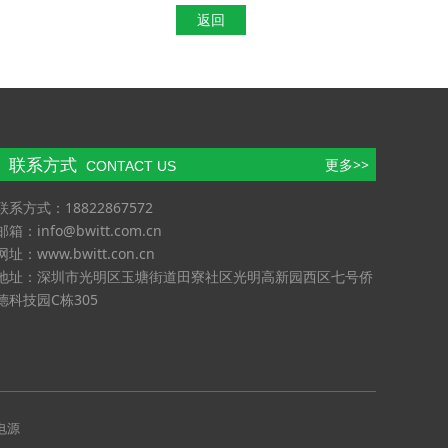
返回
联系方式
更多>>
CONTACT US
联系方式：18822867572
邮箱：info@bwitt.com.cn
网址：www.bwitt.con.cn
地址：深圳市光明区玉塘街道田寮社区光明高新园西区七号侨
德科技园C栋305
电源