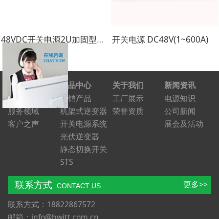
48VDC开关电源2U加固型备用电源系统
开关电源 DC48V(1~600A)
解决方案
产品中心
关于我们
新闻资讯
常见问题
热销产品
工厂展示
电源知识
服务领域
机架式逆变器
荣誉资质
公司新闻
客户之声
开关电源系统
展会及活动
光伏逆变器
静态切换开关
STS
联系方式
更多>>
CONTACT US
联系方式：18822867572
邮箱：info@bwitt.com.cn