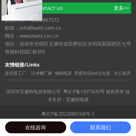
联系方式
更多>>
CONTACT US
联系方式：18822867572
邮箱：info@bwitt.com.cn
网址：www.bwitt.con.cn
地址：深圳市光明区玉塘街道田寮社区光明高新园西区七号
侨德科技园C栋305
友情链接/Links
逆变器工厂
洁净棚厂家
储能电源
景观亮化led点光源
办公家具
深圳市宝威特电源有限公司
版权所有 技
粤ICP备15075820号
术支持：宝威特电源
粤ICP备2023080168号-1
在线咨询
联系我们